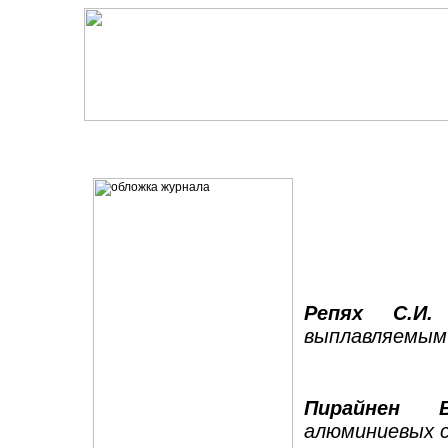
Репях С.И.
М
выплавляемым
Пирайнен В
алюминиевых с