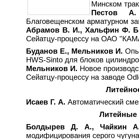
Минском трак
Пестов А.
Благовещенском арматурном за
Абрамов В. И., Хальфин Ф. Б
Сейатцу-процессу на ОАО "КАМ
Буданов Е., Мельников И.
Опыт
HWS-Sinto для блоков цилиндров
Мельников И.
Новое производст
Сейатцу-процессу на заводе Odle
Литейно
Исаев Г. А.
Автоматический смес
Литейные 
Болдырев Д. А., Чайкин А
модифицирования серого чугун