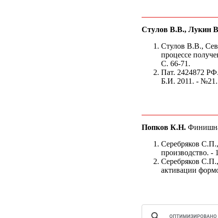
Стулов В.В., Лукин В
Стулов В.В., Се
процессе получе
С. 66-71.
Пат. 2424872 РФ.
Б.И. 2011. - №21. 
Попков К.Н.
Финишная
Серебряков С.П.
производство. - 1
Серебряков С.П.
активации формов