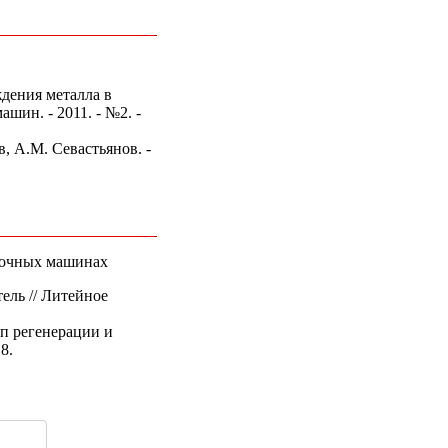
дения металла в
ин. - 2011. - №2. -
, A.M. Севастьянов. -
точных машинах
ель // Литейное
п регенерации и
8.