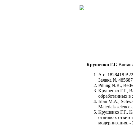
Крушенко Г.Г.
Влияни
А.с. 1828418 В2
Заявка № 4856877
Pilling N.B., Bedw
Крушенко Г.Г., 
обработанных в жи
Irfan M.A., Schwam
Materials science 
Крушенко Г.Г., 
отливках ответс
модернизация. - 2