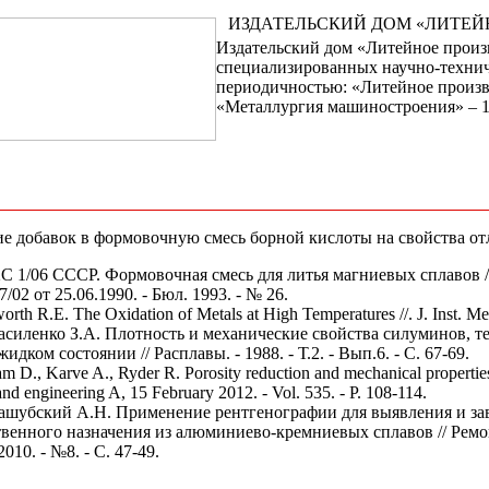
ИЗДАТЕЛЬСКИЙ ДОМ «ЛИТЕЙ
Издательский дом «Литейное произ
специализированных научно-технич
периодичностью: «Литейное произв
«Металлургия машиностроения» – 1 
е добавок в формовочную смесь борной кислоты на свойства от
2С 1/06 СССР. Формовочная смесь для литья магниевых сплавов /
/02 от 25.06.1990. - Бюл. 1993. - № 26.
orth R.E. The Oxidation of Metals at High Temperatures //. J. Inst. Me
Василенко З.А. Плотность и механические свойства силуминов, 
дком состоянии // Расплавы. - 1988. - Т.2. - Вып.6. - С. 67-69.
 D., Karve A., Ryder R. Porosity reduction and mechanical properties 
and engineering A, 15 February 2012. - Vol. 535. - P. 108-114.
Кашубский А.Н. Применение рентгенографии для выявления и за
твенного назначения из алюминиево-кремниевых сплавов // Ремо
010. - №8. - С. 47-49.