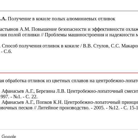
.А.
Получение в кокиле полых алюминиевых отливок
вастьянов A.M. Повышение безопасности и эффективности охлаж
ния полой отливки // Проблемы машиностроения и надежности маш
 Способ получения отливок в кокиле / В.В. Стулов, С.С. Макаров
- С.6.
 обработка отливок из цветных сплавов на центробежно-лопа
, Афанасьев А.Г., Березина Л.В. Центробежно-лопаточный смесит
997. - №1. - С. 22.
, Афанасьев А.Г., Попков К.Н. Центробежно-лопаточный принци
очных песков // Литейное производство. - 2005. - №12. - С. 15-1