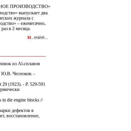
НОЕ ПРОИЗВОДСТВО»
водство» выпускает два
еских журнала с
одство» – ежемесячно,
раз в 2 месяца.
ливок из Al-сплавов
 Ю.В. Чесноков. -
t 29 (1923). - P. 529-591
термически
in die engine blocks //
варки дефектов в
нт, восстановление,