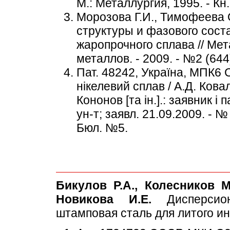
М.: Металлургия, 1995. - Кн.1
Морозова Г.И., Тимофеева 
структуры и фазового сост
жаропрочного сплава // Ме
металлов. - 2009. - №2 (644)
Пат. 48242, Україна, МПК6
нікелевий сплав / А.Д. Ковал
Кононов [та ін.].: заявник і
ун-т; заявл. 21.09.2009. - №
Бюл. №5.
Бикулов Р.А., Колесников М
Новикова И.Е.
Дисперсион
штамповая сталь для литого и