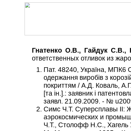
Гнатенко О.В., Гайдук С.В.,
ответственных отливок из жар
Пат. 48240, Україна, МПК6
одержання виробів з короз
покриттям / А.Д. Коваль, А.Г
[та ін.].: заявник і патентов
заявл. 21.09.2009. - № u200
Симс Ч.Т. Суперсплавы II:
аэрокосмических и промыш
Ч.Т., Столофф Н.С., Хагель У