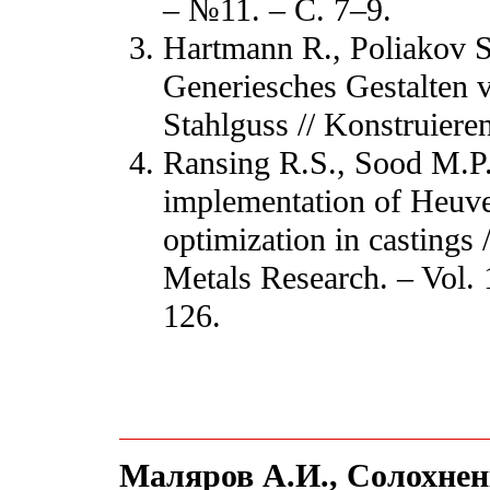
– №11. – С. 7–9.
Hartmann R., Poliakov S
Generiesches Gestalten 
Stahlguss // Konstruiere
Ransing R.S., Sood M.P
implementation of Heuver
optimization in castings /
Metals Research. – Vol. 
126.
Маляров А.И., Солохнен