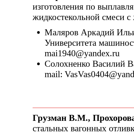
изготовления по выплавл
жидкостекольной смеси с
Маляров Аркадий Ильич
Университета машиност
mai1940@yandex.ru
Солохненко Василий Ва
mail: VasVas0404@yand
Грузман В.М., Прохоров
стальных вагонных отлив