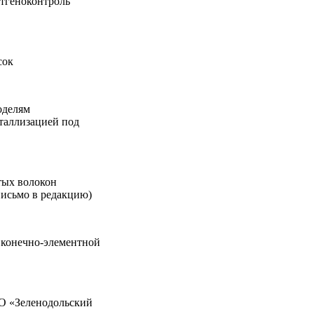
нтгеноконтроль
сок
оделям
таллизацией под
тых волокон
письмо в редакцию)
 конечно-элементной
О «Зеленодольский