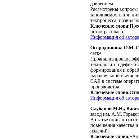
давлением
Рассмотрены вопросы 
заполняемость при ли
техпроцесса, позволяю
Ключевые слова:
Прес
поток расплава.
Информация об автор
Огородникова О.М.
О
сетке
Проанализирована эфф
технологий и дефектн
формирования и обраб
параллельной вычисли
CAE в системе операт
производства.
Ключевые слова:
Отл
Информация об автор
Саубанов М.Н., Вави
завод им. А.М. Горько
В статье описано исп
повышения качества и
изделий.
Ключевые слова:
«Аль