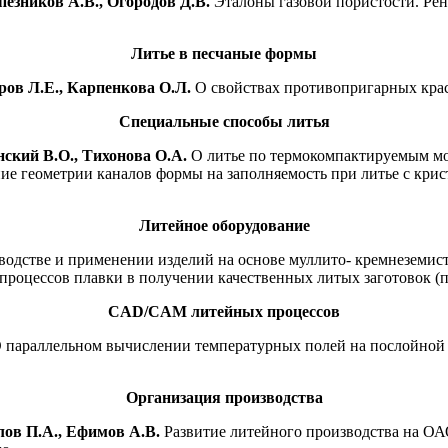
пезников А.В., Огородов Д.В.
Эталоны газовой пористости. Ре
Литье в песчаные формы
ров Л.Е., Карпенкова О.Л.
О свойствах противопригарных кра
Специальные способы литья
ский В.О., Тихонова О.А.
О литье по термокомпактируемым м
е геометрии каналов формы на заполняемость при литье с крис
Литейное оборудование
одстве и применении изделий на основе муллито- кремнеземис
процессов плавки в получении качественных литых заготовок (
CAD/CAM литейных процессов
 параллельном вычислении температурных полей на послойной
Организация производства
лов П.А., Ефимов А.В.
Развитие литейного производства на ОА