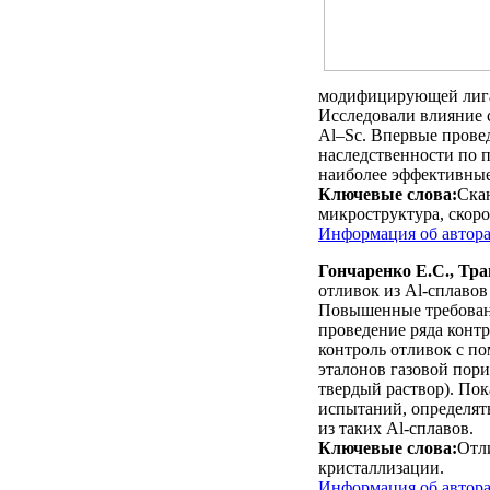
модифицирующей лиг
Исследовали влияние 
Al–Sc. Впервые прове
наследственности по 
наиболее эффективные
Ключевые слова:
Скан
микроструктура, скоро
Информация об автор
Гончаренко Е.С., Тра
отливок из Al-сплавов
Повышенные требовани
проведение ряда конт
контроль отливок с п
эталонов газовой пори
твердый раствор). Пок
испытаний, определят
из таких Al-сплавов.
Ключевые слова:
Отл
кристаллизации.
Информация об автор