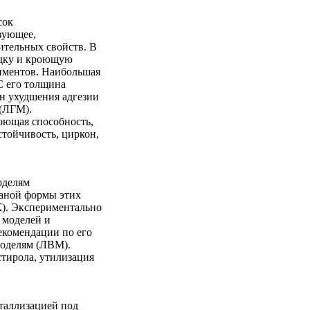
сок
зующее,
ительных свойств. В
садку и кроющую
иментов. Наибольшая
С его толщина
ин ухудшения адгезии
(ЛГМ).
роющая способность,
тойчивость, циркон,
оделям
чаной формы этих
К). Экспериментально
 моделей и
екомендации по его
оделям (ЛВМ).
тирола, утилизация
таллизацией под