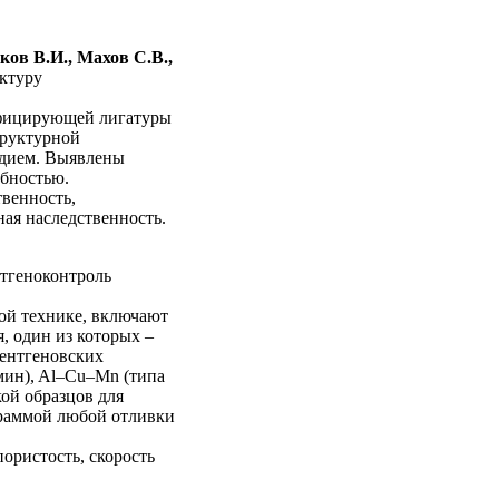
ков В.И., Махов С.В.,
ктуру
ифицирующей лигатуры
труктурной
ндием. Выявлены
бностью.
твенность,
ная наследственность.
нтгеноконтроль
ой технике, включают
, один из которых –
ентгеновских
умин), Al–Cu–Mn (типа
кой образцов для
граммой любой отливки
ористость, скорость