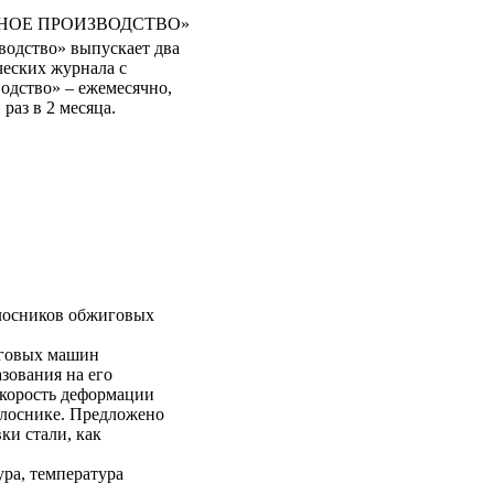
НОЕ ПРОИЗВОДСТВО»
водство» выпускает два
еских журнала с
одство» – ежемесячно,
раз в 2 месяца.
лосников обжиговых
иговых машин
азования на его
Скорость деформации
олоснике. Предложено
ки стали, как
ура, температура