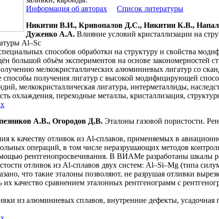
Информация об авторах
Список литературы
Никитин В.И., Кривопалов Д.С., Никитин К.В., Напал
Дуженко А.А.
Влияние условий кристаллизации на стру
атуры Al–Sс
специальных способов обработки на структуру и свойства мод
дён большой объём экспериментов на основе закономерностей с
получению мелкокристаллических алюминиевых лигатур со ска
 способы получения лигатур с высокой модифицирующей спосо
дий, мелкокристаллическая лигатура, интерметаллиды, наследс
сть охлаждения, переходные металлы, кристаллизация, структур
ах
пезников А.В., Огородов Д.В.
Эталоны газовой пористости. Ре
я к качеству отливок из Al-сплавов, применяемых в авиационн
рольных операций, в том числе неразрушающих методов контроля
омощью рентгенопросвечивания. В ВИАМе разработаны шкалы р
стости отливок из Al-сплавов двух систем: Al–Si–Mg (типа сил
азано, что такие эталоны позволяют, не разрушая отливки вырез
ь их качество сравнением эталонных рентгенограмм с рентгено
ивки из алюминиевых сплавов, внутренние дефекты, усадочная п
ах