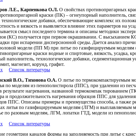
ров Л.Е., Карпенкова О.Л.
О свойствах противопригарных кра
ротивопригарной краски (ПК) – огнеупорный наполнитель, свя
и технологические добавки, обеспечивающие комплекс их полож
отность и вязкость и выявляется влияние этих параметров на у
рывается смысл последнего термина и описаны методики экспер
лоя (КС) получается при первом окрашивании. С высыханием К
усадки при испарении дисперсионной среды. Дается анализ прич
роловой модели (ПП М) при литье по газифицируемым моделям 
ивопригарные краски водные и спиртовые, вязкость, усадка, к
ый наполнитель, технологические добавки, седиментационная ус
мит, магнезит, корунд, графит.
ах
Список литературы
ский В.О., Тихонова О.А.
О литье по термокомпактируемым м
ья по моделям из пенополистирола (ППС), при удалении из пес
в результате нагревания, названной термокомпак тированием (Т
ра и продолжительность нагревания образцов ППС для удаления
дов ППС. Описаны примеры и преимущества способа, а также р
ках литья по газифицируемым моделям (ЛГМ) и выплавляемым м
ье по разовым моделям, ЛГМ, лопатки ГТД, модели из пенополис
ах
Список литературы
е геометрии каналов формы на заполняемость при литье с крис