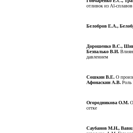
Гончаренко Е.С., Тра
отливок из Al-сплавов
Белобров Е.А., Белоб
Дорошенко В.С., Шин
Безпалько В.И.
Влияни
давлением
Сошкин В.Е.
О произв
Афонаскин А.В.
Роль 
Огородникова О.М.
О
сетке
Саубанов М.Н., Вави