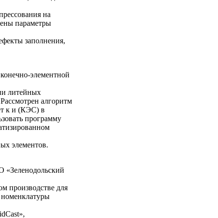
прессования на
лены параметры
дефекты заполнения,
 конечно-элементной
ии литейных
 Рассмотрен алгоритм
т к и (КЭС) в
ьзовать программу
матизированном
ных элементов.
О «Зеленодольский
ом производстве для
й номенклатуры
dCast»,