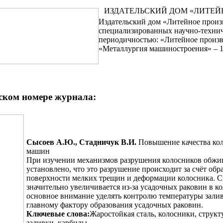
ИЗДАТЕЛЬСКИЙ ДОМ «ЛИТЕЙ
Издательский дом «Литейное произ
специализированных научно-технич
периодичностью: «Литейное произв
«Металлургия машиностроения» – 1 
ском номере журнала:
Сысоев А.Ю., Стадничук В.И.
Повышение качества ко
машин
При изучении механизмов разрушения колосников обж
установлено, что это разрушение происходит за счёт обр
поверхности мелких трещин и деформации колосника. 
значительно увеличивается из-за усадочных раковин в к
основное внимание уделять контролю температуры залив
главному фактору образования усадочных раковин.
Ключевые слова:
Жаростойкая сталь, колосники, структ
заливки, карбиды.