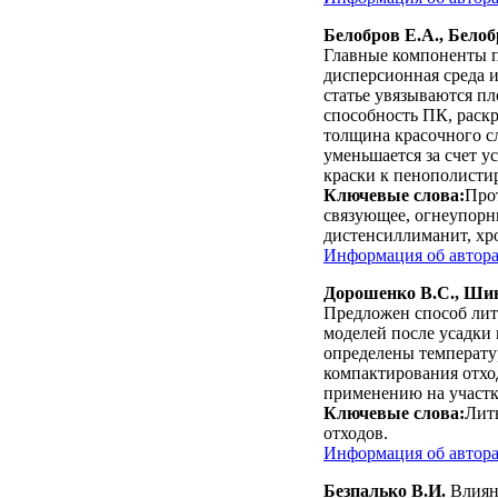
Белобров Е.А., Белоб
Главные компоненты п
дисперсионная среда 
статье увязываются пл
способность ПК, раск
толщина красочного с
уменьшается за счет 
краски к пенополисти
Ключевые слова:
Прот
связующее, огнеупорн
дистенсиллиманит, хро
Информация об автор
Дорошенко В.С., Шин
Предложен способ лит
моделей после усадки 
определены температу
компактирования отхо
применению на участ
Ключевые слова:
Лит
отходов.
Информация об автор
Безпалько В.И.
Влияни