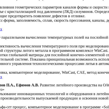
влияния геометрических параметров каналов формы и скорости 
тье с кристаллизацией под давлением (ЛКД) силуминов. Опреде
щие предотвратить появление дефектов в отливке.
с-форма, заполняемость, сплав, скорость прессования, каналы, 
ах
 параллельном вычислении температурных полей на послойной
ективность вычисления температурного поля при моделирован
ой структуры литого металла в программном комплексе WinCast.
отки глобальной матрицы для послойной конечно-элементной се
тельной системе. Показана принципиальная возможность испол
ивного управления технологическими процессами литья в авто
ивка, компьютерное моделирование, WinCast, CAE, метод конеч
ах
лов П.А., Ефимов А.В.
Развитие литейного производства на ОА
го»
ользование инновационных технологий и оборудования в литейн
 производительности выпускаемой продукции и освоения ново
фа-сет процесс, компьютерное моделирование в программе «Soli