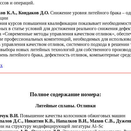
ссов и операций.
ов К.А., Кондаков Д.О.
Снижение уровня литейного брака – одн
ации
ния курсов повышения квалификации показывает необходимость
ых в статье условий для достижения реального снижения дефек
а «Современные методы управления качеством отливок», обесп
ие профессиональных компетенций, необходимых для использов
 управления качеством отливок, системного подхода в решении
 выбора новых литейных технологий для собственного производ
ень литейного брака, дефектность отливок, компьютерные сред
ах
Полное содержание номера:
Литейные сплавы. Отливки
чук В.И.
Повышение качества колосников обжиговых машин
алов Д.С., Никитин К.В., Напалков В.И., Махов С.В., Дужен
ии на структуру модифицирующей лигатуры Al–Sс