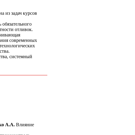
а из задач курсов
 обязательного
тности отливок.
ечивающая
ания современных
 технологических
ства.
ства, системный
ко А.А.
Влияние