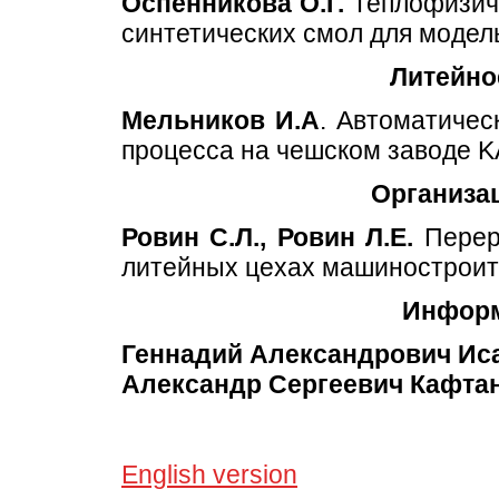
Оспенникова О.Г.
Теплофизиче
синтетических смол для моде
Литейно
Мельников И.А
. Автоматиче
процесса на чешском заводе K
Организа
Ровин С.Л., Ровин Л.Е.
Перер
литейных цехах машиностроит
Информ
Геннадий Александрович Иса
Александр Сергеевич Кафта
English version