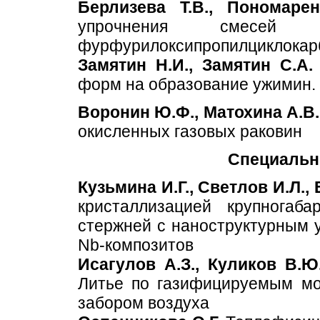
Берлизева Т.В., Пономарен
упрочнения смесе
фурфурилоксипропилциклокар
Замятин Н.И., Замятин С.А.
форм на образование ужимин.
Воронин Ю.Ф., Матохина А.В.
окисленных газовых раковин
Специальн
Кузьмина И.Г., Светлов И.Л., 
кристаллизацией крупногаб
стержней с наноструктурным у
Nb-композитов
Исагулов А.З., Куликов В.Ю.
Литье по газифицируемым мо
забором воздуха