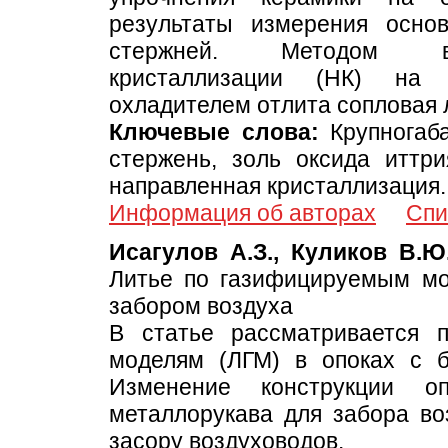
результаты измерения осно
стержней. Методом выс
кристаллизации (НК) на 
охладителем отлита сопловая 
Ключевые слова:
Крупногаб
стержень, золь оксида иттри
направленная кристаллизация.
Информация об авторах
Спи
Исагулов А.З., Куликов В.Ю.
Литье по газифицируемым мо
забором воздуха
В статье рассматривается 
моделям (ЛГМ) в опоках с 
Изменение конструкции оп
металлорукава для забора во
засору воздуховодов.