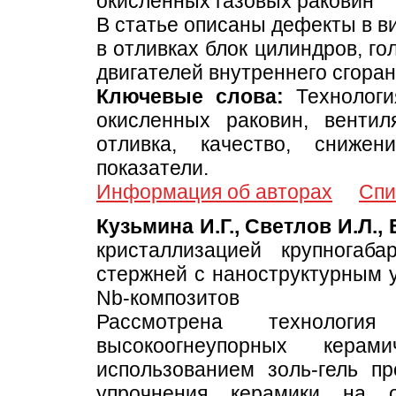
окисленных газовых раковин
В статье описаны дефекты в в
в отливках блок цилиндров, г
двигателей внутреннего сгоран
Ключевые слова:
Технологи
окисленных раковин, вентил
отливка, качество, снижен
показатели.
Информация об авторах
Спи
Кузьмина И.Г., Светлов И.Л., 
кристаллизацией крупногаб
стержней с наноструктурным у
Nb-композитов
Рассмотрена технология 
высокоогнеупорных кер
использованием золь-гель п
упрочнения керамики на о