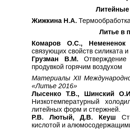
Литейные
Жижкина Н.А.
Термообработка
Литье в
Комаров О.С., Немененок 
связующих свойств силиката и
Грузман В.М.
Отверждение 
продувкой горячим воздухом
Материалы XII Международно
«Литье 2016»
Лысенко Т.В., Шинский О.И
Низкотемпературный холоди
литейных форм и стержней.
Р.В. Лютый, Д.В. Кеуш
Сте
кислотой и алюмосодержащим