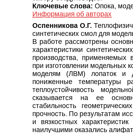
Ключевые слова:
Опока, моде
Информация об авторах
Оспенникова О.Г.
Теплофизиче
синтетических смол для моде
В работе рассмотрены основн
характеристики синтетически
производства, применяемых 
при изготовлении модельных к
моделям (ЛВМ) лопаток и д
пониженные температуры р
теплоустойчивость модельн
сказывается на ее основн
стабильность геометрическ
прочность. По результатам ис
и вязкостных характеристик
наилучшими оказались алифат