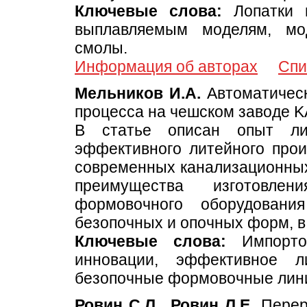
Ключевые слова:
Лопатки г
выплавляемым моделям, мод
смолы.
Информация об авторах
Спи
Мельников И.А.
Автоматическ
процесса на чешском заводе K
В статье описан опыт ли
эффективного литейного произ
современных канализационных
преимущества изготовле
формовочного оборудован
безопочных и опочных форм, в т
Ключевые слова:
Импортоз
инновации, эффективное л
безопочные формовочные лини
Ровин С.Л., Ровин Л.Е.
Перер