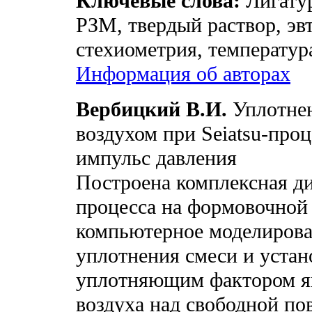
Ключевые слова:
Лигату
РЗМ, твердый раствор, эв
стехиометрия, температур
Информация об авторах
Вербицкий В.И.
Уплотнен
воздухом при Seiatsu-про
импульс давления
Построена комплексная ди
процесса на формовочной
компьютерное моделирова
уплотнения смеси и устан
уплотняющим фактором яв
воздуха над свободной по