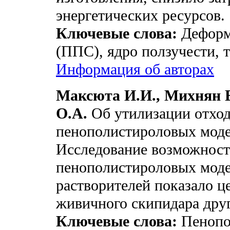
энергетических ресурсов.
Ключевые слова:
Деформа
(ППС), ядро ползучести, т
Информация об авторах
Максюта И.И., Михнян Е
О.А.
Об утилизации отход
пенополистироловых мод
Исследование возможност
пенополистироловых моде
растворителей показало ц
живичного скипидара дру
Ключевые слова:
Пенопол