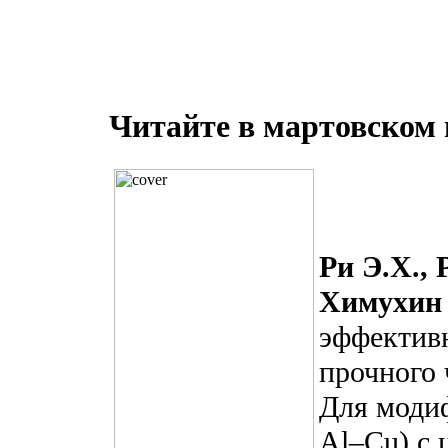
Читайте в мартовском 
Ри Э.Х.,
Химухин 
эффектив
прочного 
Для модиф
Al–Cu) с 