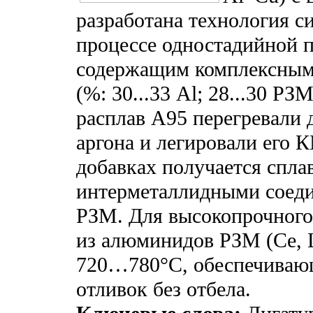
разработана технология с
процессе одностадийной п
содержащим комплексны
(%: 30...33 Al; 28...30 РЗМ
расплав А95 перегревали 
аргона и легировали его 
добавках получается спл
интерметаллидными соед
РЗМ. Для высокопрочного
из алюминидов РЗМ (Ce, L
720…780°С, обеспечиваю
отливок без отбела.