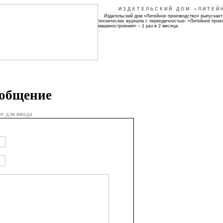
ИЗДАТЕЛЬСКИЙ ДОМ «ЛИТЕЙ
Издательский дом «Литейное производство» выпускает
технических журнала с периодичностью: «Литейное прои
машиностроения» – 1 раз в 2 месяца.
ообщение
е для ввода