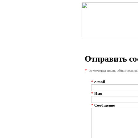
Отправить с
*
отмечены поля, обязательны
*
e-mail
*
Имя
*
Сообщение