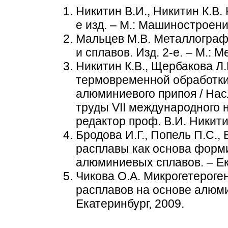
Никитин В.И., Никитин К.В.
е изд. – М.: Машиностроение
Мальцев М.В. Металлогра
и сплавов. Изд. 2-е. – М.: М
Никитин К.В., Щербакова Л
термовременной обработки 
алюминиевого припоя / Нас
труды VII международного н
редактор проф. В.И. Никити
Бродова И.Г., Попель П.С.,
расплавы как основа форм
алюминиевых сплавов. – Ека
Чикова О.А. Микрогетероге
расплавов на основе алюми
Екатеринбург, 2009.