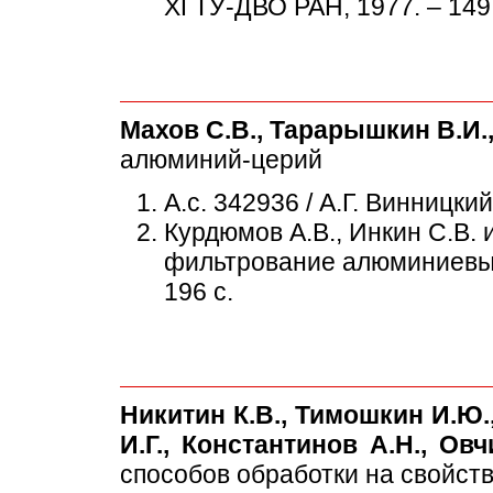
ХГТУ-ДВО РАН, 1977. – 149 
Махов С.В., Тарарышкин В.И.,
алюминий-церий
А.с. 342936 / А.Г. Винницкий
Курдюмов А.В., Инкин С.В. 
фильтрование алюминиевых 
196 с.
Никитин К.В., Тимошкин И.Ю.,
И.Г., Константинов А.Н., Овч
способов обработки на свойств