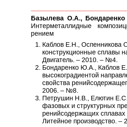
Базылева О.А., Бондаренко 
Интерметаллидные композиц
рением
Каблов Е.Н., Оспенникова О
конструкционные сплавы на
Двигатель. – 2010. – №4.
Бондаренко Ю.А., Каблов Е.
высокоградиентой направле
свойства ренийсодержащего
2006. – №8.
Петрушин Н.В., Елютин Е.С.
фазовых и структурных пр
ренийсодержащих сплавах м
Литейное производство. – 