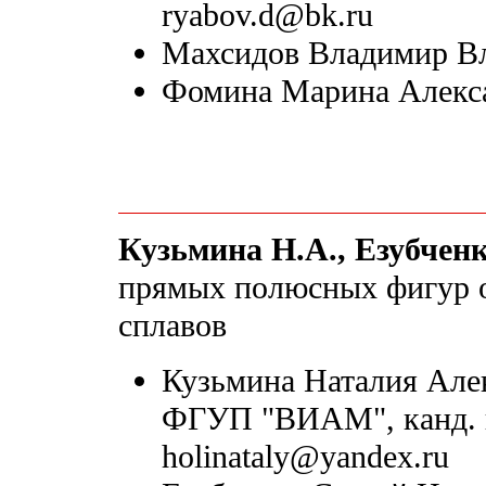
ryabov.d@bk.ru
Махсидов Владимир Вл
Фомина Марина Алексан
Кузьмина Н.А., Езубченк
прямых полюсных фигур 
сплавов
Кузьмина Наталия Алекс
ФГУП "ВИАМ", канд. ге
holinataly@yandex.ru