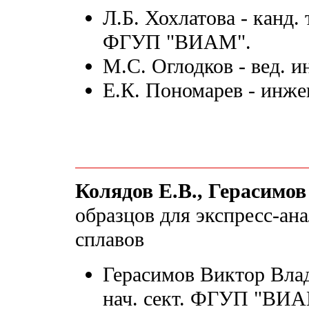
Л.Б. Хохлатова - канд. т
ФГУП "ВИАМ".
М.С. Оглодков - вед. и
Е.К. Пономарев - инже
Колядов Е.В., Герасимов
образцов для экспресс-ан
сплавов
Герасимов Виктор Влад
нач. сект. ФГУП "ВИА