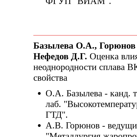
ФГУП "ВИАМ".
Базылева О.А., Горюнов 
Нефедов Д.Г.
Оценка вли
неоднородности сплава В
свойства
О.А. Базылева - канд. 
лаб. "Высокотемперату
ГТД".
А.В. Горюнов - ведущ
"Металлургия жаропро