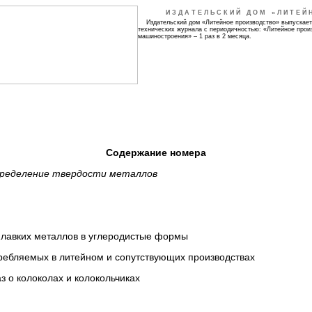
ИЗДАТЕЛЬСКИЙ ДОМ «ЛИТЕЙ
Издательский дом «Литейное производство» выпускает
технических журнала с периодичностью: «Литейное прои
машиностроения» – 1 раз в 2 месяца.
Содержание номера
ределение твердости металлов
лавких металлов в углеродистые формы
ребляемых в литейном и сопутствующих производствах
 о колоколах и колокольчиках