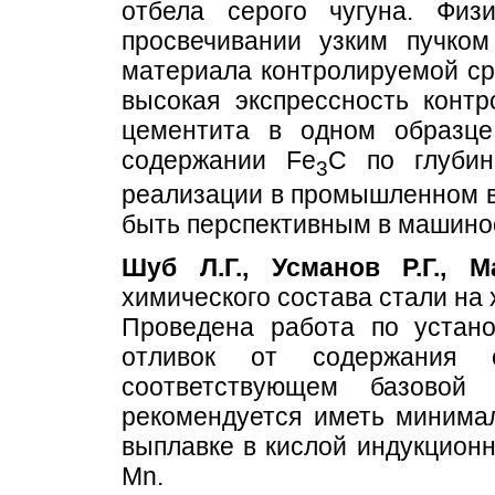
отбела серого чугуна. Физ
просвечивании узким пучком
материала контролируемой ср
высокая экспрессность контр
цементита в одном образце
содержании Fe
C по глубин
3
реализации в промышленном в
быть перспективным в машино
Шуб Л.Г., Усманов Р.Г., М
химического состава стали на
Проведена работа по устано
отливок от содержания 
соответствующем базовой
рекомендуется иметь минимал
выплавке в кислой индукционной
Mn.