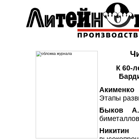
Чи
К 60-
Бард
Акименко 
Этапы разв
Быков А.
биметалло
Никитин 
высокопроч