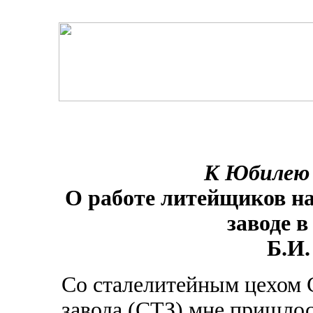
К Юбилею 
О работе литейщиков н
заводе в
Б.И
Со сталелитейным цехом 
завода (СТЗ) мне пришло