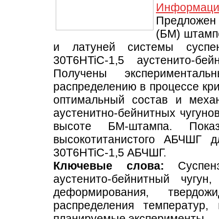
Информаци
Предложен
(БМ) штамп
и латуней системы суспен
30T6HTiС-1,5 аустенито-бе
Получены экспериментал
распределению в процессе кр
оптимальный состав и механ
аустенитно-бейнитных чугуно
высоте БМ-штампа. Показ
высокотитанистого АБЧШГ д
30T6HTiС-1,5 АБЧШГ.
Ключевые слова:
Суспенз
аустенито-бейнитный чугун
деформирования, твердож
распределения температур, 
планируемые эксперименты.