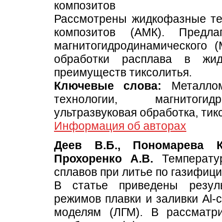
композитов
Рассмотрены жидкофазные те
композитов (АМК). Предла
магнитогидродинамического (
обработки расплава в жи
преимуществ тиксолитья.
Ключевые слова:
Металлом
технологии, магнитогид
ультразвуковая обработка, тик
Информация об авторах
Деев В.Б., Пономарева К
Прохоренко А.В.
Температур
сплавов при литье по газифи
В статье приведены резул
режимов плавки и заливки Al-
моделям (ЛГМ). В рассматр