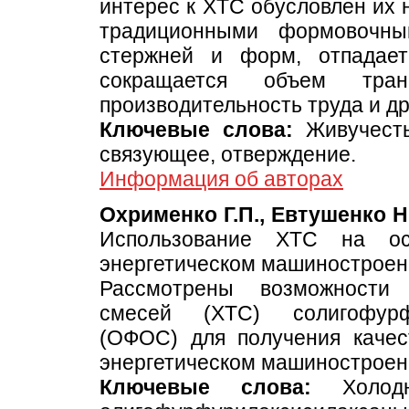
интерес к ХТС обусловлен их
традиционными формовочны
стержней и форм, отпадает
сокращается объем тран
производительность труда и др
Ключевые слова:
Живучесть,
связующее, отверждение.
Информация об авторах
Охрименко Г.П., Евтушенко Н.
Использование ХТС на о
энергетическом машиностроен
Рассмотрены возможности 
смесей (ХТС) солигофурф
(ОФОС) для получения качес
энергетическом машиностроен
Ключевые слова:
Холодно