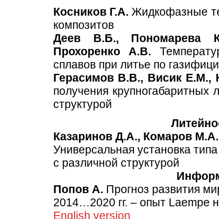
Косников Г.А.
Жидкофазные те
композитов
Деев В.Б., Пономарева К
Прохоренко А.В.
Температур
сплавов при литье по газифи
Герасимов В.В., Висик Е.М., 
получения крупногабаритных л
структурой
Литейно
Казаринов Д.А., Комаров М.А.
Универсальная установка тип
с различной структурой
Информ
Попов А.
Прогноз развития ми
2014…2020 гг. – опыт Laempe 
English version