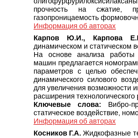
олигофурфурилоксисилаксан
прочность на сжатие, пр
газопроницаемость формовочн
Информация об авторах
Карпов Ю.И., Карпова Е
динамическом и статическом в
На основе анализа работы
машин предлагается номограмм
параметров с целью обеспеч
динамического силового воз
для увеличения возможности и
расширения технологического 
Ключевые слова:
Вибро-пр
статическое воздействие, ном
Информация об авторах
Косников Г.А.
Жидкофазные те