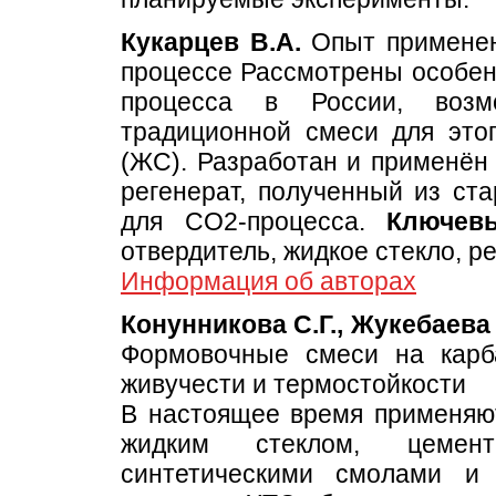
Кукарцев В.А.
Опыт применени
процессе Рассмотрены особенн
процесса в России, возм
традиционной смеси для это
(ЖС). Разработан и применён 
регенерат, полученный из ст
для CO2-процесса.
Ключев
отвердитель, жидкое стекло, р
Информация об авторах
Конунникова С.Г., Жукебаева 
Формовочные смеси на кар
живучести и термостойкости
В настоящее время применяю
жидким стеклом, цемент
синтетическими смолами и