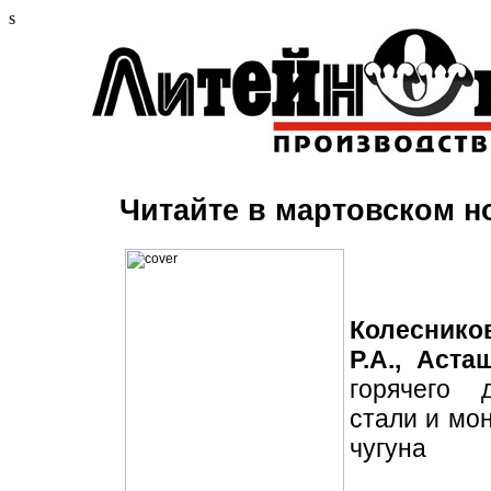
s
Читайте в мартовском н
Колесников
Р.А., Аста
горячего 
стали и мо
чугуна