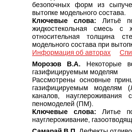
безопочных форм из сыпуче
вытопке модельного состава.
Ключевые слова:
Литьё по
жидкостекольная смесь с 
относительная толщина ст
модельного состава при вытоп
Информация об авторах
Спи
Морозов В.А.
Некоторые во
газифицируемым моделям
Рассмотрены основные принц
газифицируемым моделям (Л
каналов, науглероживания 
пеномоделей (ПМ).
Ключевые слова:
Литье по
науглероживание, газоотводя
Cамарай В.П.
Дефекты отливок