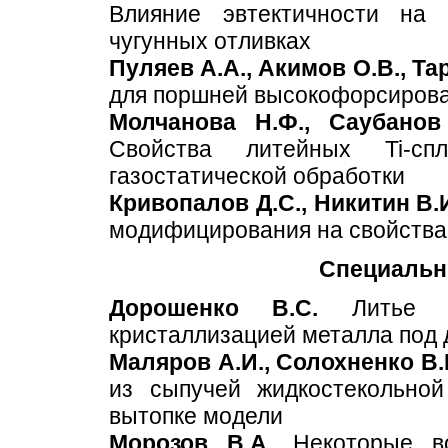
Влияние эвтектичности на 
чугунных отливках
Пуляев А.А., Акимов О.В., Та
для поршней высокофорсиров
Молчанова Н.Ф., Саубанов
Свойства литейных Ti-спл
газостатической обработки
Кривопалов Д.С., Никитин В.И
модифицирования на свойства
Специальн
Дорошенко В.C.
Литье п
кристаллизацией металла под
Маляров А.И., Солохненко В.
из сыпучей жидкостекольно
вытопке модели
Морозов В.А.
Некоторые во