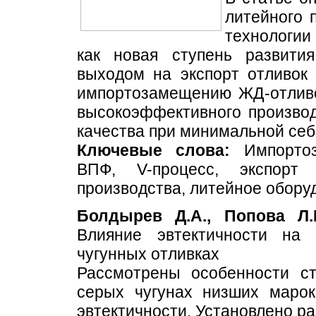
литейного 
технологии
как новая ступень развити
выходом на экспорт отливок 
импортозамещению ЖД-отливо
высокоэффективного производ
качества при минимальной себ
Ключевые слова:
Импортоза
ВПФ, V-процесс, экспорт 
производства, литейное обору
Болдырев Д.А., Попова Л.
Влияние эвтектичности на 
чугунных отливках
Рассмотрены особенности ст
серых чугунах низших марок
эвтектичности. Установлено р