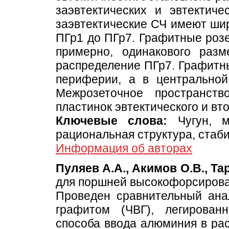
заэвтектических и эвтектич
заэвтектические СЧ имеют шир
ПГр1 до ПГр7. Графитные розе
примерно, одинакового раз
распределение ПГр7. Графитны
периферии, а в центральной
Межрозеточное пространст
пластинок эвтектического и вт
Ключевые слова:
Чугун, мо
рациональная структура, стаби
Информация об авторах
Пуляев А.А., Акимов О.В., Та
для поршней высокофорсиров
Проведен сравнительный ана
графитом (ЧВГ), легирован
способа ввода алюминия в рас