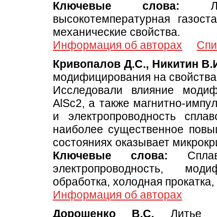
Ключевые слова:
Лите
высокотемпературная газоста
механические свойства.
Информация об авторах
Спи
Кривопалов Д.С., Никитин В.И
модифицирования на свойства
Исследовали влияние модиф
AlSc2, а также магнитно-импу
и электропроводность спла
наиболее существенное повы
состояниях оказывает микрокр
Ключевые слова:
Сплавы
электропроводность, моди
обработка, холодная прокатка
Информация об авторах
Дорошенко В.C.
Литье п