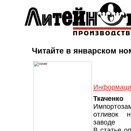
Читайте в январском но
Информация
Ткаченк
Импортоз
отливок н
заводе
В статье о