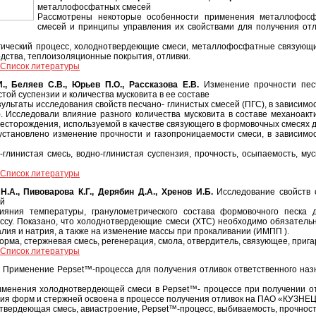
металлофосфатных смесей
Рассмотрены некоторые особенности применения металлофос
смесей и принципы управления их свойствами для получения отл
гический процесс, холоднотвердеющие смеси, металлофосфатные связующие
дства, теплоизоляционные покрытия, отливки.
Список литературы
И., Беляев С.В., Юрьев П.О., Рассказова Е.В.
Изменение прочности песч
той суспензии и количества мусковита в ее составе
ультаты исследования свойств песчано- глинистых смесей (ПГС), в зависимо
). Исследовали влияние разного количества мусковита в составе механоак
месторождения, используемой в качестве связующего в формовочных смесях дл
установлено изменение прочности и газопроницаемости смеси, в зависимо
-глинистая смесь, водно-глинистая суспензия, прочность, осыпаемость, мус
Список литературы
Н.А., Пивоварова К.Г., Дерябин Д.А., Хренов И.Б.
Исследование свойств 
ей
ияния температуры, гранулометрического состава формовочного песка 
цессу. Показано, что холоднотвердеющие смеси (ХТС) необходимо обязательн
алия и натрия, а также на изменение массы при прокаливании (ИМПП ).
орма, стержневая смесь, регенерация, смола, отвердитель, связующее, прига
Список литературы
Применение Pepset™-процесса для получения отливок ответственного наз
менения холоднотвердеющей смеси в Pepset™- процессе при получении отл
ния форм и стержней освоена в процессе получения отливок на ПАО «КУЗНЕ
вердеющая смесь, авиастроение, Pepset™-процесс, выбиваемость, прочност