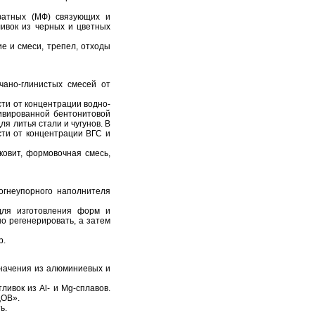
фатных (МФ) связующих и
ивок из черных и цветных
 и смеси, трепел, отходы
ано-глинистых смесей от
сти от концентрации водно-
тивированной бентонитовой
я литья стали и чугунов. В
сти от концентрации ВГС и
ковит, формовочная смесь,
огнеупорного наполнителя
для изготовления форм и
о регенерировать, а затем
р.
начения из алюминиевых и
ивок из Al- и Mg-сплавов.
ЦОВ».
ь.