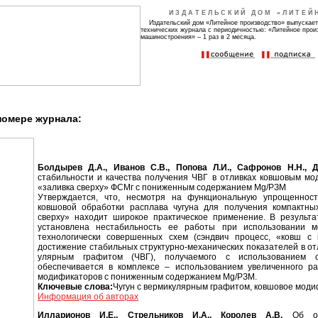
ИЗДАТЕЛЬСКИЙ ДОМ «ЛИТЕЙ
Издательский дом «Литейное производство» выпускает
технических журнала с периодичностью: «Литейное прои
машиностроения» – 1 раз в 2 месяца.
номере журнала:
Болдырев Д.А., Иванов С.В., Попова Л.И., Сафронов Н.Н., 
стабильности и качества получения ЧВГ в отливках ковшовым м
«заливка сверху» ФСМг с пониженным содержанием Mg/РЗМ
Утверждается, что, несмотря на функциональную упрощенност
ковшовой обработки расплава чугуна для получения компактн
сверху» находит широкое практическое применение. В результа
установлена нестабильность ее работы при использовании 
технологически совершенных схем (сэндвич процесс, «ковш с 
достижение стабильных структурно-механических показателей в отли
улярным графитом (ЧВГ), получаемого с использованием с
обеспечивается в комплексе – использованием увеличенного р
модификаторов с пониженным содержанием Mg/РЗМ.
Ключевые слова:
Чугун с вермикулярным графитом, ковшовое мод
Информация об авторах
Илларионов И.Е., Стрельников И.А., Королев А.В.
Об осо