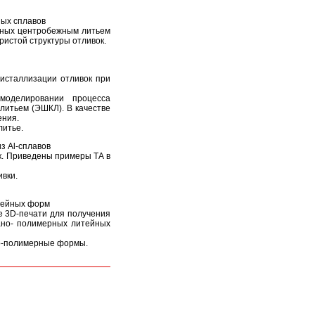
ых сплавов
енных центробежным литьем
ристой структуры отливок.
исталлизации отливок при
моделировании процесса
литьем (ЭШКЛ). В качестве
ения.
литье.
з Al-сплавов
к. Приведены примеры ТА в
ивки.
тейных форм
е 3D-печати для получения
ано- полимерных литейных
но-полимерные формы.