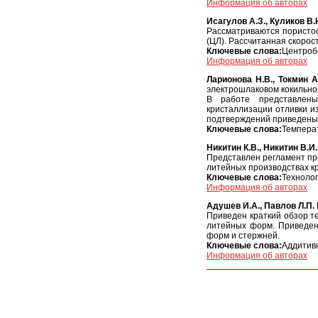
Информация об авторах
Исагулов А.З., Куликов В.Ю
Рассматриваются пористос
(ЦЛ). Рассчитанная скорос
Ключевые слова:
Центробе
Информация об авторах
Ларионова Н.В., Токмин А
электрошлаковом кокильно
В работе представлены
кристаллизации отливки и
подтверждений приведены 
Ключевые слова:
Температ
Никитин К.В., Никитин В.И.
Представлен регламент пр
литейных производствах к
Ключевые слова:
Технолог
Информация об авторах
Адушев И.А., Павлов Л.П.
Приведен краткий обзор т
литейных форм. Приведен
форм и стержней.
Ключевые слова:
Аддитивн
Информация об авторах