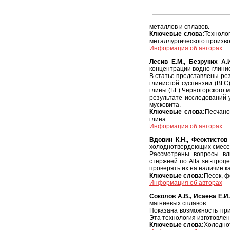
металлов и сплавов.
Ключевые слова:
Техноло
металлургического произво
Информация об авторах
Лесив Е.М., Безруких А.
концентрации водно-глинис
В статье представлены рез
глинистой суспензии (ВГС
глины (БГ) Черногорского 
результате исследований 
мусковита.
Ключевые слова:
Песчано
глина.
Информация об авторах
Вдовин К.Н., Феоктистов 
холоднотвердеющих смес
Рассмотрены вопросы вл
стержней по Alfa set-про
проверять их на наличие к
Ключевые слова:
Песок, ф
Информация об авторах
Соколов А.В., Исаева Е.И.
магниевых сплавов
Показана возможность при
Эта технология изготовле
Ключевые слова:
Холоднот