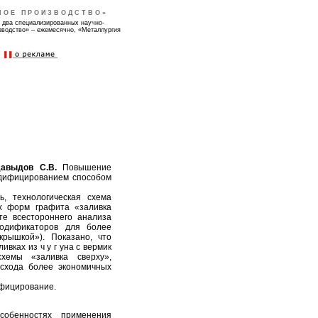
НОЕ ПРОИЗВОДСТВО»
 два специализированных научно-
зводство» – ежемесячно, «Металлургия
Давыдов С.В.
Повышение
одифицированием способом
ь, технологическая схема
ых форм графита «заливка
те всестороннего анализа
модификаторов для более
крышкой»). Показано, что
вках из ч у г уна с вермик
хемы «заливка сверху»,
асхода более экономичных
ифицирование.
бенностях применения