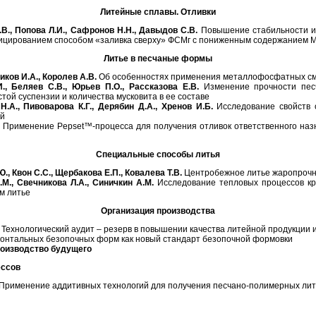
Литейные сплавы. Отливки
В., Попова Л.И., Сафронов Н.Н., Давыдов С.В.
Повышение стабильности и 
ицированием способом «заливка сверху» ФСМг с пониженным содержанием 
Литье в песчаные формы
ков И.А., Королев А.В.
Об особенностях применения металлофосфатных с
И., Беляев С.В., Юрьев П.О., Рассказова Е.В.
Изменение прочности песч
той суспензии и количества мусковита в ее составе
Н.А., Пивоварова К.Г., Дерябин Д.А., Хренов И.Б.
Исследование свойств 
ей
Применение Pepset™-процесса для получения отливок ответственного наз
Специальные способы литья
., Квон С.С., Щербакова Е.П., Ковалева Т.В.
Центробежное литье жаропрочн
.М., Свечникова Л.А., Синичкин А.М.
Исследование тепловых процессов кр
м литье
Организация производства
Технологический аудит – резерв в повышении качества литейной продукции и
онтальных безопочных форм как новый стандарт безопочной формовки
роизводство будущего
ессов
Применение аддитивных технологий для получения песчано-полимерных ли