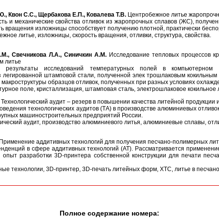
., Квон С.С., Щербакова Е.П., Ковалева Т.В.
Центробежное литье жаропрочн
ть и механические свойства отливок из жаропрочных сплавов (ЖС), получ
ть вращения изложницы способствует получению плотной, практически беспо
жное литье, изложницы, скорость вращения, отливки, структура, свойства.
.М., Свечникова Л.А., Синичкин А.М.
Исследование тепловых процессов кр
м литье
 результаты исследований температурных полей в компьютерном 
з легированной штамповой стали, полученной элек трошлаковым кокильным 
макроструктуры образцов отливок, полученных при разных условиях охлажд
урное поле, кристаллизация, штамповая сталь, электрошлаковое кокильное 
Технологический аудит – резерв в повышении качества литейной продукции и
оведения технологических аудитов (ТА) в производстве алюминиевых отливо
рупных машиностроительных предприятий России.
ический аудит, производство алюминиевого литья, алюминиевые сплавы, отл
Применение аддитивных технологий для получения песчано-полимерных ли
енденций в сфере аддитивных технологий (АТ). Рассматривается применени
 опыт разработки 3D-принтера собственной конструкции для печати песч
ые технологии, 3D-принтер, 3D-печать литейных форм, ХТС, литье в песча
Полное содержание номера: