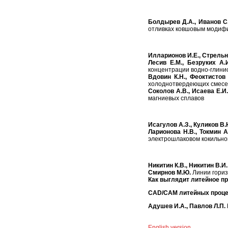
Болдырев Д.А., Иванов С.
отливках ковшовым модиф
Илларионов И.Е., Стрельни
Лесив Е.М., Безруких А.
концентрации водно-глинис
Вдовин К.Н., Феоктистов 
холоднотвердеющих смес
Соколов А.В., Исаева Е.И.
магниевых сплавов
Исагулов А.З., Куликов В.Ю
Ларионова Н.В., Токмин А
электрошлаковом кокильно
Никитин К.В., Никитин В.И.
Смирнов М.Ю.
Линии гориз
Как выглядит литейное п
CAD/CAM литейных проц
Адушев И.А., Павлов Л.П.
English version