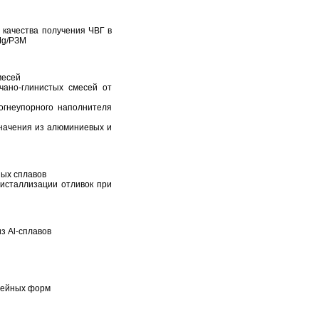
качества получения ЧВГ в
Mg/РЗМ
месей
ано-глинистых смесей от
огнеупорного наполнителя
начения из алюминиевых и
ых сплавов
исталлизации отливок при
з Al-сплавов
тейных форм