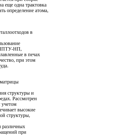
а еще одна трактовка
ать определение атома,
еталлоотходов в
льзование
 ДППТУ-НП,
лавленные в печах
ество, при этом
уда.
 матрицы
ния структуры и
едах. Рассмотрен
с учетом
печивает высокие
ой структуры,
и различных
вращений при