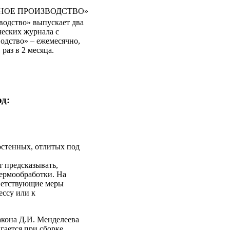
НОЕ ПРОИЗВОДСТВО»
водство» выпускает два
еских журнала с
одство» – ежемесячно,
раз в 2 месяца.
од:
стенных, отлитых под
 предсказывать,
термообработки. На
тветствующие меры
ессу или к
акона Д.И. Менделеева
гается при сборке