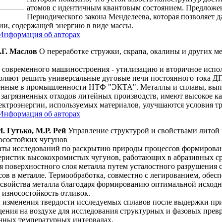
атомов с идентичным квантовым состоянием. Предложен
Периодического закона Менделеева, которая позволяет д
рии, содержащей энергию в виде массы.
Информация об авторах
.Г. Маслов
О переработке стружки, скрапа, окалины и других м
современного машиностроения - утилизацию и вторичное испо
воляют решить универсальные дуговые печи постоянного тока
оенные в промышленности НТФ "ЭКТА". Металлы и сплавы, вып
агрязненных отходов литейных производств, имеют высокое кач
ектроэнергии, используемых материалов, улучшаются условия тр
Информация об авторах
. Гутько, М.Р. Рей
Управление структурой и свойствами литой
осостойких чугунов
аты исследований по раскрытию природы процессов формирова
еристик высокохромистых чугунов, работающих в абразивных ср
 поверхностного слоя металла путем усталостного разрушения 
ов в металле. Термообработка, совместно с легированием, обес
свойства металла благодаря формированию оптимальной исходн
 износостойкость отливок.
 изменения твердости исследуемых сплавов после выдержки пр
дения на воздухе для исследования структурных и фазовых пре
чных температурных интервалах.