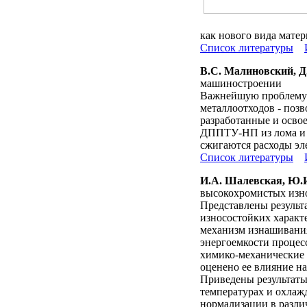
как нового вида мате
Список литературы
В.С. Малиновский, Д
машиностроении
Важнейшую проблему 
металлоотходов - поз
разработанные и осв
ДППТУ-НП из лома и з
сжигаются расходы эл
Список литературы
И.А. Шалевская, Ю.И
высокохромистых изн
Представлены результ
износостойких характ
механизм изнашивания
энергоемкости процесс
химико-механические 
оценено ее влияние на
Приведены результаты
температурах и охлаж
нормализации в разли