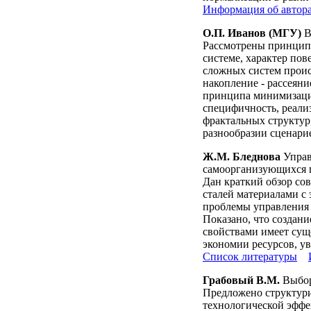
Информация об автор
О.П. Иванов (МГУ)
В
Рассмотрены принципы
системе, характер по
сложных систем проис
накопление - рассеян
принципа минимизации
специфичность, реали
фрактальных структур
разнообразии сценари
Ж.М. Бледнова
Управ
самоорганизующихся 
Дан краткий обзор со
сталей материалами с
проблемы управления
Показано, что создан
свойствами имеет сущ
экономии ресурсов, у
Список литературы
Грабовый В.М.
Выбор
Предложено структури
технологической эффе