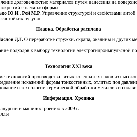
ление долговечностью материалов путем нанесения на поверхно
покрытий с памятью формы
ько Ю.И., Рей М.Р.
Управление структурой и свойствами литой
осостойких чугунов
Плавка. Обработка расплава
аслов Д.Г.
О переработке стружки, скрапа, окалины и других м
ние подходов к выбору технологии электрогидроимпульсной по
Технологии XXI века
ие технологий производства литых коленчатых валов из высоко
еделение искажений формы тонкостенных, отлитых под давлени
ование и технологии термической обработки металлов и сплаво
Информация. Хроника
аллургии и машиностроению в 2009 г.
аллы