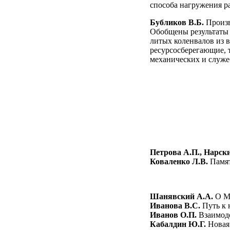
способа нагружения р
Бубликов В.Б.
Произв
Обобщены результаты
литых коленвалов из 
ресурсосберегающие, 
механических и служе
Петрова А.П., Нарски
Коваленко Л.В.
Памят
Шанявский А.А.
О М
Иванова В.С.
Путь к 
Иванов О.П.
Взаимоде
Кабалдин Ю.Г.
Новая 