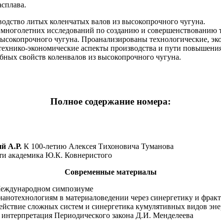
асплава.
одство литых коленчатых валов из высокопрочного чугуна.
 многолетних исследований по созданию и совершенствованию 
высокопрочного чугуна. Проанализированы технологические, эк
технико-экономические аспекты производства и пути повышения
бных свойств коленвалов из высокопрочного чугуна.
Полное содержание номера:
й А.Р.
К 100-летию Алексея Тихоновича Туманова
и академика Ю.К. Ковнеристого
Современные материалы
еждународном симпозиуме
нанотехнологиям в материаловедении через синергетику и фракт
йствие сложных систем и синергетика кумулятивных видов эн
интерпретация Периодического закона Д.И. Менделеева