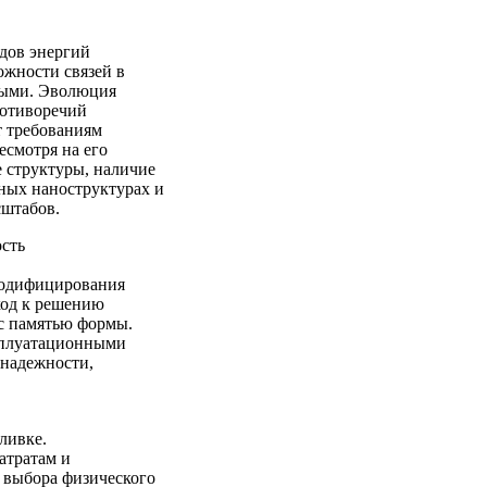
дов энергий
жности связей в
ными. Эволюция
ротиворечий
т требованиям
есмотря на его
 структуры, наличие
ных наноструктурах и
сштабов.
сть
 модифицирования
ход к решению
с памятью формы.
сплуатационными
 надежности,
ливке.
атратам и
 выбора физического