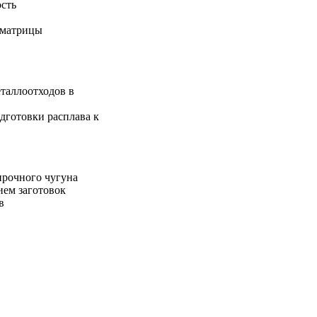
сть
 матрицы
еталлоотходов в
дготовки расплава к
прочного чугуна
ем заготовок
в