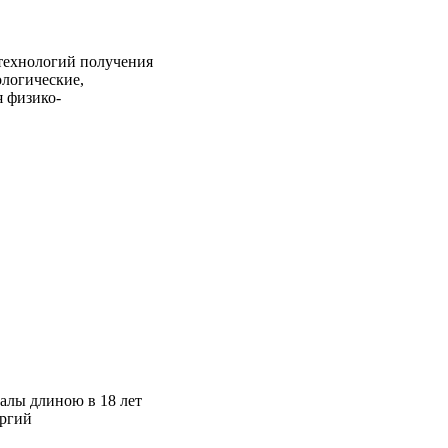
технологий получения
ологические,
 физико-
алы длиною в 18 лет
ергий