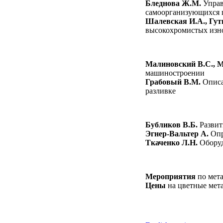
Бледнова Ж.М.
Управ
самоорганизующихся 
Шалевская И.А., Гут
высокохромистых изн
Малиновский В.С., М
машиностроении
Грабовый В.М.
Описа
разливке
Бубликов В.Б.
Развит
Эгнер-Вальтер А.
Опр
Ткаченко Л.Н.
Оборуд
Мероприятия
по мет
Цены
на цветные мет