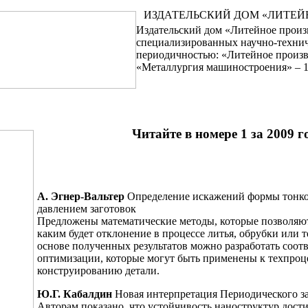
ИЗДАТЕЛЬСКИЙ ДОМ «ЛИТЕЙ
Издательский дом «Литейное произ
специализированных научно-технич
периодичностью: «Литейное произв
«Металлургия машиностроения» – 1 
Читайте в номере 1 за 2009 г
А. Эгнер-Вальтер
Определение искажений формы тонко
давлением заготовок
Предложены математические методы, которые позволяют
каким будет отклонение в процессе литья, обрубки или 
основе полученных результатов можно разработать соо
оптимизации, которые могут быть применены к техпроц
конструированию детали.
Ю.Г. Кабалдин
Новая интерпретация Периодического з
Авторам показано, что устойчивость наноструктур дости