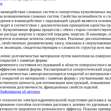
ах
заимодействие сложных систем и синергетика кумулятивных ви
 возникновения сложных систем. Свойства нелинейности и сло
ведения и взаимодействие с окружающей средой являются основ
ходит в соответствии с диалектическим принципом единства п
ие. Кумулятивные формы процессов с обеих сторон соответствую
 расхода энергии и скоростей передачи энергии. В наномире, н
зуются основные аспекты синергетики. Реальные диссипативные
, свойственных динамическому хаосу, показаны в сверхупакован
ев эволюции, свидетельствующем о сложности структур всех ма
ление долговечностью материалов путем нанесения на поверхно
покрытий с памятью формы
временного состояния исследований в области поверхностного
 эффектом памяти формы. Рассматривается синергетический под
 долговечностью самоорганизующихся покрытий из материалов 
ие покрытий из материалов с памятью формы с улучшенными эк
ественную ценность для оптимизации конструкций, повышения
величения долговечности, фрикционных свойств изделий.
Информация об авторах
 технологии электрогидроимпульсной подготовки расплава к за
рование способов полготовки расплава к заливке по удельным з
ктивности (вероятности резонансного эффекта). Показан пример