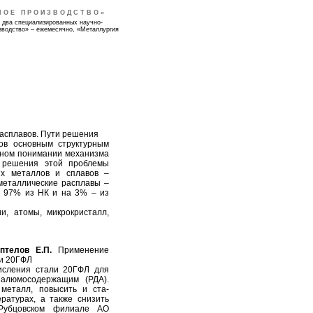
НОЕ ПРОИЗВОДСТВО»
 два специализированных научно-
зводство» – ежемесячно, «Металлургия
асплавов. Пути решения
ов основным структурным
учном понимании механизма
я решения этой проблемы
их металлов и сплавов –
 металлические расплавы –
а 97% из НК и на 3% – из
и, атомы, микрокристалл,
птелов Е.П.
Применение
ли 20ГФЛ
исления стали 20ГФЛ для
алюмосодержащим (РДА).
металл, повысить и ста-
ратурах, а также снизить
 Рубцовском филиале АО