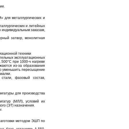
ие.
 для металлургических и
таллургических и литейных
по индивидуальным заказам,
ерный затвор, монолитная
виационной техники
тельных эксплуатационных
…500°C при 1000-ч нагреве
ижаются из-за образования
ило уменьшить пересыщение
акалки.
 стали, фазовый состав,
игатуры для производства
игатур (МЛЛ), условий их
кого (ЭТ) назначения.
ы.
заготовки методом ЭШП по