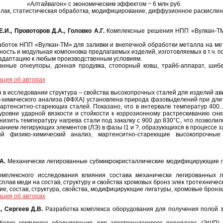
«Алтайвагон» с экономическим эффектом ~ 6 млн руб.
шлак, статистическая обработка, модифицирование, диффузионное раскислен
.И., Провоторов Д.А., Головко А.Г.
Комплексные решения НПП «Вулкан-ТМ»
оток НПП «Вулкан-ТМ» для заливки и внепечной обработки металла на ме
ость и модульная компоновка предлагаемых изделий, изготовляемых в т.ч. 
адаптацию к любым производственным условиям.
нные огнеупоры, донная продувка, стопорный ковш, трайб-аппарат, шиб
ция об авторах
в исследовании структура – свойства высокопрочных сталей для изделий а
-химического анализа (ФФХА) установлена природа фазовыделений при дли
артенситно-стареющих сталей. Показано, что в интервале температур 400
уровни ударной вязкости и стойкости к коррозионному растрескиванию сн
низить температуру нагрева стали под закалку с 900 до 830°C, что позвол
анием легирующих элементов (ЛЭ) в фазы l1 и ?, образующихся в процессе з
й физико-химический анализ, мартенситно-стареющие высокопрочные
А.
Механически легированные субмикрокристаллические модифицирующие л
мплексного исследования влияния состава механически легированных л
сплав меди на состав, структуру и свойства хромовых бронз элек тротехничес
е, состав, структура, свойства, модифицирующие лигатуры, хромовые бронз
ция об авторах
, Сергеев Д.В.
Разработка комплекса оборудования для получения полой 