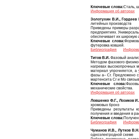
Ключевые слова:
Сталь, 
Информация об авторах
Золотухин В.И., Гордеев Е
литейных производств
Приведены примеры разраб
предприятиях. Универсальн
обеспечивает их широкую 
Ключевые слова:
Формова
футеровка ковшей.
Библиография
Информа
Титов В.И.
Фазовый анализ 
Методом фазового физико
нагревах высокопрочных м
материал упрочняется, а 
фазы a– Cr. Предложено с
мартенсита Cr и Mo связыв
Ключевые слова:
Фазовы
механические свойства.
Информация об авторах
Ловшенко Ф.Г., Лозиков И.
хромовых бронз
Приведены результаты ко
получения и введения в ра
Ключевые слова:
Получени
Библиография
Информа
Чуманов И.В., Лутков В.Н.
одноэлектродной схеме