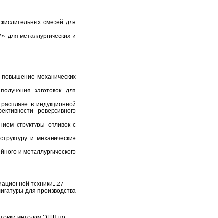
кислительных смесей для
 для металлургических и
 повышение механических
получения заготовок для
расплаве в индукционной
ктивности реверсивного
ием структуры отливок с
структуру и механические
йного и металлургического
ационной техники...27
игатуры для производства
отовки методом ЭШП по