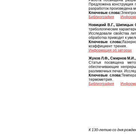
Работа посвящена разра
Предложена конструкция 
разработок произведена м
Ключевые слова:
Электро
Библиография
Информа
Новицкий В.Г., Шипицын С
трибологические характер
Исследовали свойства лит
обработка приводит к уве
Ключевые слова:
Лазерно
коэффициент трения.
Информация об авторах
Жуков Л.Ф., Смирнов М.И.,
Статья посвящена мето
обеспечивающие непрерыв
разливочных печах. Иссле
Ключевые слова:
Темпера
термометрия.
Библиография
Информа
К 130-летию со дня рожде