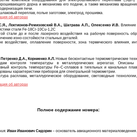
ботке комплекса оборудования для электрошлакового переплава (ЭШП) н
прошивающего дорна и механизма его подачи, а также механизма вращения
одернизация печи.
шлаковый переплав, полые заготовки, электрод, прошивка.
ция об авторах
.Я., Локтионов-Ремизовский В.А., Шатрава А.П., Олексенко И.В.
Влияние 
истики стали Fе-18Cr-10Cu-1,2C
ой стали до и после лазерного воздействия на рабочую поверхность обр
личению изно-состойкости стальных деталей.
е воздействие, оплавление поверхности, зона термического влияния, ин
 Петренко Д.А., Корниенко А.Л.
Новые бесконтактные термометрические тех
дам контроля температуры в металлургических агрегатах. Описаны с
ный контроль температуры Fe–C-сплавов в тигельных и канальных плав
дованы характеристики приборов для спектральной термометрии.
тура расплава, металлургическое оборудование, световодные технологии,
ция об авторах
Полное содержание номера:
ния.
Иван Иванович Сидорин
– основатель авиационного материаловедения.