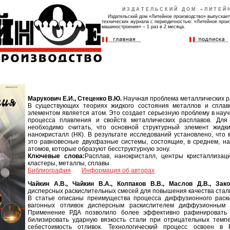
ИЗДАТЕЛЬСКИЙ ДОМ «ЛИТЕЙ
Издательский дом «Литейное производство» выпускает
технических журнала с периодичностью: «Литейное прои
машиностроения» – 1 раз в 2 месяца.
Марукович Е.И., Стеценко В.Ю.
Научная проблема металлических р
В существующих теориях жидкого состояния металлов и сплав
элементом является атом. Это создает серьезную проблему в на
процесса плавления и свойств металлических расплавов. Дл
необходимо считать, что основной структурный элемент жидк
нанокристалл (НК). В результате исследований установлено, что
это равновесные двухфазные системы, состоящие, в среднем, н
атомов, которые образуют бесструктурную зону.
Ключевые слова:
Расплав, нанокристалл, центры кристаллизаци
кластеры, металлы, сплавы.
Библиография
Информация об авторах
Чайкин А.В., Чайкин В.А., Колпаков В.В., Маслов Д.В., Зако
дисперсных раскислительных смесей для повышения качества ста
В статье описаны преимущества процесса диффузионного раск
вагонных отливок дисперсным раскислителем диффузионным 
Применение РДА позволило более эффективно рафинировать 
билизировать ударную вязкость стали при отрицательных темпе
себестоимость отливок. Технологический процесс освоен в