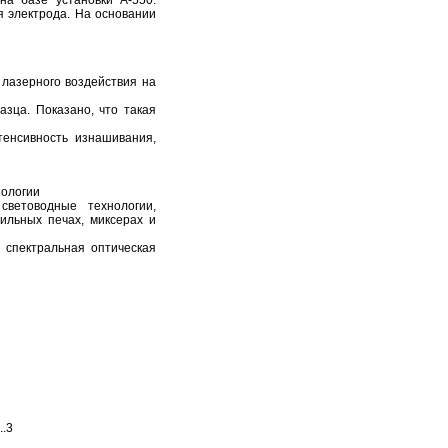
а базе установки А-550.
 электрода. На основании
лазерного воздействия на
азца. Показано, что такая
тенсивность изнашивания,
нологии
ветоводные технологии,
ильных печах, миксерах и
 спектральная оптическая
..3