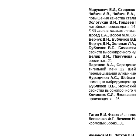
Марукович Е.И., Стеценко
Чайкин А.В., Чайкин В.А.
повышения качества стали
Золотухин В.И., Гордеев Е
литейных производств...14
К 60-летию Физико-техно
Дрозд Е.А., Ворон М.М.
Обо
Берчук Д.Н., Бубликов В.Б
Берчук Д.Н., Зеленая Л.А.
Бубликов В.Б., Бачински
свойств высокопрочного чуг
Белик В.И., Пригунова А
реолитья...21
Паренюк А.А., Середенко
тигельной печи...22
Шей
перемешивания алюминиев
Нурадинов А.С., Шейгам В
помощью вибрирующего кри
Бубликов В.Б., Ясинский
свойства высокопрочного чу
Клименко С.И., Яковышин 
производства...25
Титов В.И.
Фазовый анализ 
Ловшенко Ф.Г., Лозиков И.
хромовых бронз...31
Чуманов И.В., Лутков В.Н.