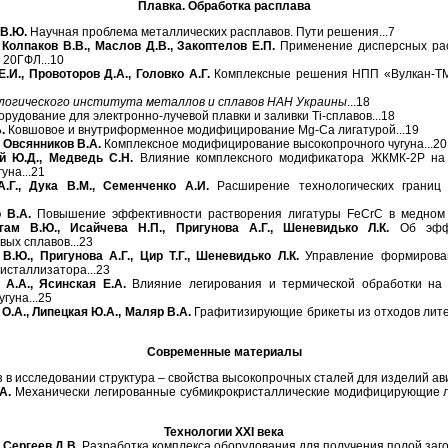
Плавка. Обработка расплава
 В.Ю.
Научная проблема металлических расплавов. Пути решения...7
, Колпаков В.В., Маслов Д.В., Закоптелов Е.П.
Применение дисперсных рас
 20ГФЛ...10
.И., Провоторов Д.А., Головко А.Г.
Комплексные решения НПП «Вулкан-ТМ»
логического института металлов и сплавов НАН Украины
...18
рудование для электронно-лучевой плавки и заливки Ti-сплавов...18
.
Ковшовое и внутриформенное модифицирование Mg-Ca лигатурой...19
, Овсянников В.А.
Комплексное модифицирование высокопрочного чугуна...20
й Ю.Д., Медведь С.Н.
Влияние комплексного модификатора ЖКМК-2Р на
уна...21
.Г., Дука В.М., Семенченко А.И.
Расширение технологических границ 
 В.А.
Повышение эффективности растворения лигатуры FeCrC в медном 
гам В.Ю., Исайчева Н.П., Пригунова А.Г., Шеневидько Л.К.
Об эффе
ых сплавов...23
.Ю., Пригунова А.Г., Цир Т.Г., Шеневидько Л.К.
Управление формирован
сталлизатора...23
 А.А., Ясинская Е.А.
Влияние легирования и термической обработки на 
гуна...25
О.А., Липецкая Ю.А., Маляр В.А.
Графитизирующие брикеты из отходов лите
Современные материалы
в исследовании структура – свойства высокопрочных сталей для изделий ави
А.
Механически легированные субмикрокристаллические модифицирующие л
Технологии XXI века
, Сергеев Д.В.
Разработка комплекса оборудования для получения полой заг