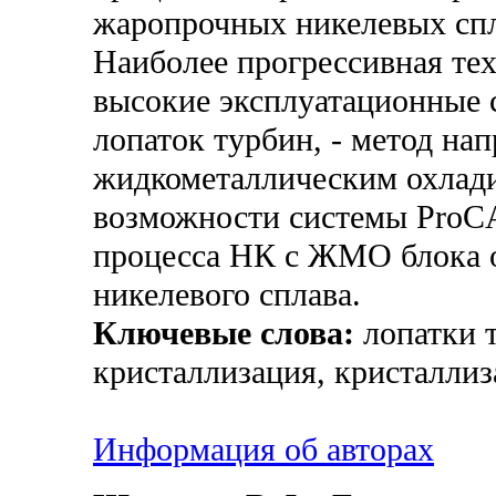
жаропрочных никелевых сп
Наиболее прогрессивная те
высокие эксплуатационные 
лопаток турбин, - метод на
жидкометаллическим охлад
возможности системы ProC
процесса НК с ЖМО блока о
никелевого сплава.
Ключевые слова:
лопатки т
кристаллизация, кристаллиз
Информация об авторах