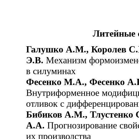
Литейные 
Галушко А.М., Королев С.
Э.В.
Механизм формоизменен
в силуминах
Фесенко М.А., Фесенко А.
Внутриформенное модифици
отливок с дифференцирован
Бибиков А.М., Тлустенко 
А.А.
Прогнозирование свойс
их производства