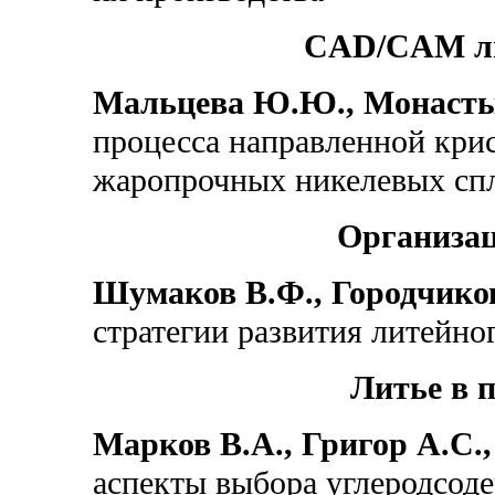
CAD/CAM ли
Мальцева Ю.Ю., Монасты
процесса направленной кри
жаропрочных никелевых сп
Организац
Шумаков В.Ф., Городчико
стратегии развития литейн
Литье в 
Марков В.А., Григор А.С.
аспекты выбора углеродсод