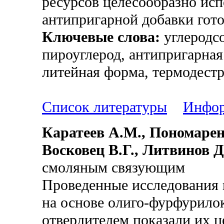
ресурсов целесообразно исп
антипригарной добавки гот
Ключевые слова:
углеродс
пироуглерод, антипригарная
литейная форма, термодест
Список литературы
Инфор
Каратеев А.М., Пономарен
Восковец В.Г., Литвинов Д
смоляным связующим
Проведенные исследования
на основе олиго-фурфурило
отвердителем показали их ц